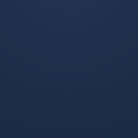
其一,是对“金钱万能论”的颠覆，足球日益演变为资本的数字游
戏，身价榜单被视为战力的预言书，但今夜，总身价不足对
手一半的马赛，用团结、血性与针对性极强的战术，证明了
精神原子弹的当量有时远超金元，这是一场属于“足球本体”的
胜利，属于战术执行力、奔跑欲望和捍卫城市荣耀决心的胜
利。
其二,是对“体系压倒个人”的祛魅，在高度强调整体与数据优化
的时代，个人灵光被置于严密的系统管控之下，然而马丁内
利站了出来，用一次纯粹天赋与本能驱动的奔袭，一个将个
人能力运用到极致的进球，宣告了英雄主义的归来，他证明
了，在电光石火之间，一个伟大个体的决定性创造，依然能
凌驾于一切精妙的体系设计之上。