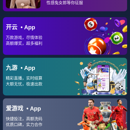
那一道撕裂夜幕的闪电
当僵局渗入每一秒,令时间都变得粘稠时，决定历史的，往往
是一瞬间的闪光，第76分钟，这闪光来自于马丁内利。
那不是一个体系催生的机会,它源于马赛后场一次看似盲目的
解围，皮球飞跃半场，像一颗等待命中的陨石，马丁内利，
这个身高并不出众的巴西人，如猎豹般启动，他的奔跑路线
是一条决绝的直线，是对阿森纳整条豪华防线的单点爆破，
加布里埃尔回追，萨利巴封堵，但他们触碰到的，只有马丁
内利撕裂空气后留下的尾流。
接下来的一刻,成为了永恒，在身体极度前倾、角度近乎为零
的绝境下，马丁内利的右脚外脚背像施了魔法，轻轻一撩，
皮球划过一道违反物理直觉的微小弧线，从拉姆斯代尔指尖
与近门柱之间那理论上不存在的缝隙中，钻入了网窝。