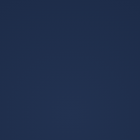
燃的不是一盏灯，而是一座沉睡火山的喷发。
唯一性的回响：为何这场胜利无
法复制？
马赛的胜利之所以具有震撼人心的“唯一性”，在于它同时完成
了对现代足球两
大迷信
的挑战。