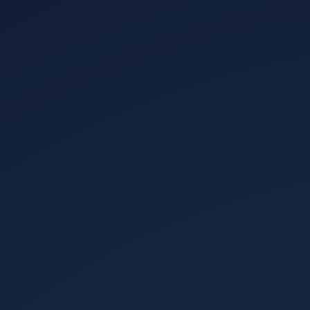
9 2014年切尔西 6-0 阿森纳
2014年3月22日2013/14赛季英格兰足球超
门，吉布斯被红牌罚下，阿扎尔点球破门，奥斯卡
011年8月2比8负于曼联以来的最惨痛失利，切尔
皇马欧战史诗逆转
8 1985/86赛季 门兴5-1皇马
西甲豪门皇马也是曾被大比分遭血洗，在1985/
兴惨败，时任门兴主教练的海因克斯在比赛之后豪
皇马在次回合上演了最经典的一次翻盘，皇马坐镇
真的晋级了。球队成功晋级后，令银河拥趸陷入疯