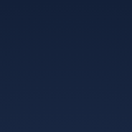
级联赛第31轮切尔西主场6比0大胜阿森纳，埃托奥和许尔勒先后破
梅开二度，替补出场的萨拉赫打入处子球。此役是阿森纳遭遇2
西主场4连胜后继续领跑。
86赛季的欧洲联盟杯八分之一决赛中，首回合皇马客场1-5门
言：“如果莫洛尼还能晋级，我就把门兴主场的草皮啃光。”然而
伯纳乌4-0惊天大逆转门兴，凭借客场进球优势莫洛尼的皇马还
狂，最后弱弱的问一下海因克斯是否把门兴主场的草皮啃光。