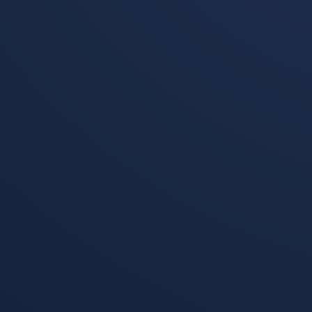
荷兰《电讯报》：“5-1！荷兰队完美复仇西班
疑是一个梦幻般的世界杯开局。金三角范佩西、罗
C罗完败
C罗闭目难以置信的悲凉
4 2010年巴萨5-0皇马
2010年11月30日2010/11赛季西班牙足球
萨创纪录的在国家德比中取得5连胜。这是自1995
年1月以来，再次在主场5比0取胜皇马。这也是穆