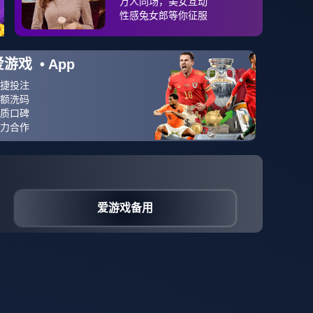
开云体育在线-北京男篮再胜河北，积分领先
最近发表
开云体育下载-（供选择）
开云体育app-当辽篮遇上绿衫军，一场跨越
时空的篮球对话，与米切尔的孤独英雄主义
开云下载-1.千分之一秒的呼吸，当跃马嘶鸣
撕裂红牛二队的银色防线
开云体育在线-墨尔本烈日下的双冠王，辛
纳如何用法网横扫的余威，在戴维斯杯筑起不
开云体育APP下载-当红色战袍燃尽绿茵，
可逾越的统治长城
波兰用一场险胜书写孤勇者的唯一史诗
开云体育官网-红与银的变奏，当威廉姆斯
用最笨拙的方式，撕碎迈凯伦的精密剧本
开云体育APP下载-冰与火之歌，雷克雅未
克的极昼，埋葬了塞尔维亚的黄金一代
开云APP-好，让我们先为这个充满戏剧性
的瞬间，构思一个能抓住灵魂的标题
开云体育在线-最后一拍的史诗，当印度奇
迹撕碎李梓嘉的天才剧本
开云体育-1.唯一的路，从戴维斯杯的烈火，