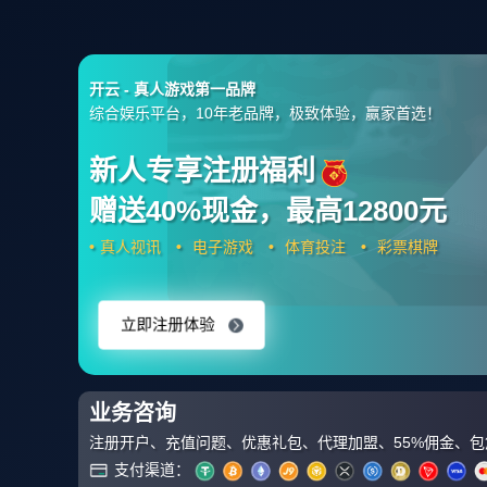
首页
深度策划
正文
首页
球队新闻
体坛
开云体育app-比赛中球队变
开云体育
阅读：361
2025-11-09 03:46:34
评论
巴洛特利标语庆祝
巴洛特利庆祝
纳尼席尔瓦中场拼抢