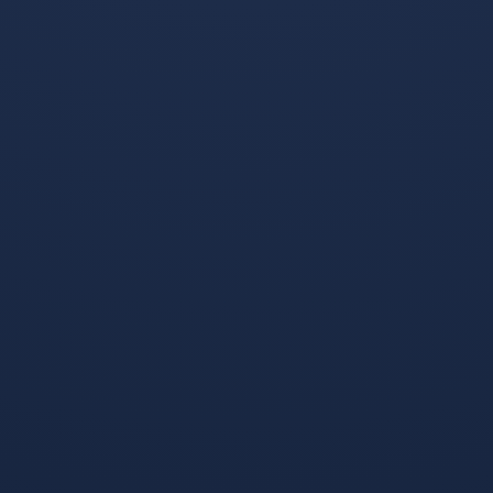
牙，橙衣军团在南非之夏的伤口终于愈合，对范加尔来说，这无
本和斯内德主宰比赛。”
甲级联赛第13轮一场焦点战巴塞罗那主场5比0大胜皇家马德里，巴
年1月，皇马主场5比0取胜巴萨后的最大分差；这是巴萨自1994
里尼奥执教生涯的最惨痛失利，C-罗纳尔多仍未在国家德比中进