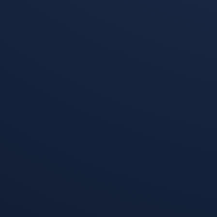
球。贡献两次助攻的梅西也从未攻破穆里尼奥执教
此后，巴萨球员在更衣室里有着长达1分钟的起
果，这可能也是瓜迪奥拉有史以来的最佳时刻，这
仅仅输掉了3场。