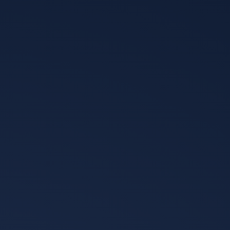
到年终总决赛的王座（强调路径的唯一性与因
标签列表
果）
关注我们
扫一扫关注我们，了解最新精彩内容