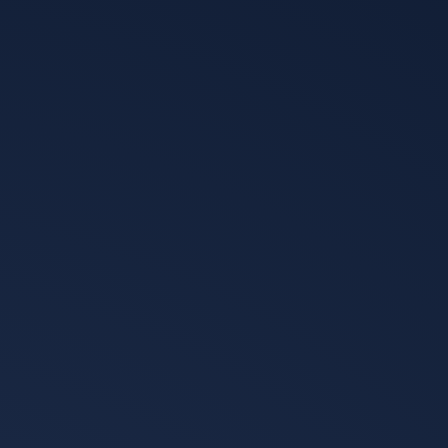
一史诗
足球史册的节奏革命
标签列表
关注我们
扫一扫关注我们，了解最新精彩内容