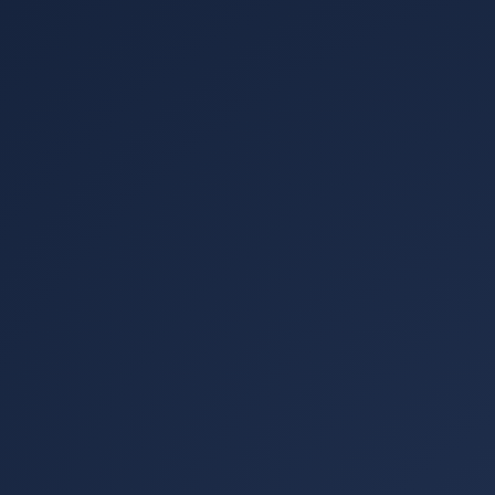
1987年古利特和巴斯滕远走亚平宁，里杰卡尔德
夫训斥后一怒之下离开球队，与恩师恩断义绝，分道
剑客时代 称霸世界的AC米兰队 令人期待的1987
时。
2003在曼彻斯特老特拉福德开始的冠军杯决赛中，
年，决赛中33被利物浦逼平，点球大战告负，屈居
队主场80 胜卢森堡US 队米兰队客场60 胜卢森堡
当年在北京举办的超级杯米兰德比期间，AC米兰的