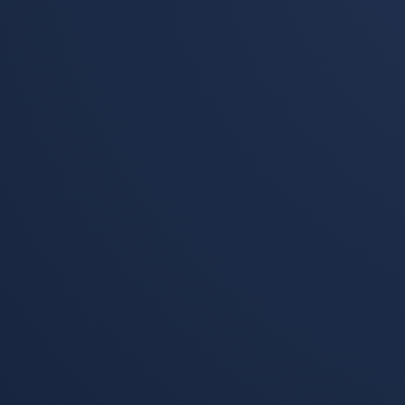
极点的前提下，反而爆发出强悍的战力毫不夸张的
C米兰青训的“自己人”如你所知，如今的意甲球迷