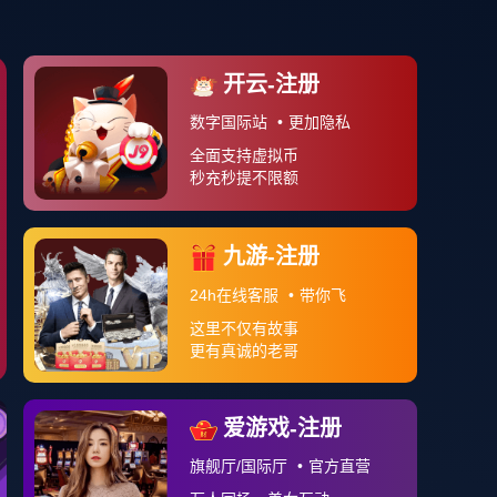
搜索
排行榜
热门文章
最多评论
随机文章
开云体育官网-英格兰名将集体亮相，赛场上掀起热潮的简单介绍
开云平台-包含切尔西惊险取胜，晋级欧洲足球赛事关键阶段的词条
开云官方app入口-包含伦敦科林斯取得关键胜利积分榜位置稳固的词条
开云官方app入口-关于皇家马德里锁定小组头名，淘汰赛抢眼表现引期待的信息
开云体育-关注精彩亚洲球赛，每一场都是看点
开云官方app入口-威尔士队硬战取胜，积分榜有所提升
开云体育app-包含全场焦点！中国女足胜出创造历史佳绩的词条
开云体育-包含拜仁慕尼黑队联赛领先优势扩大的词条