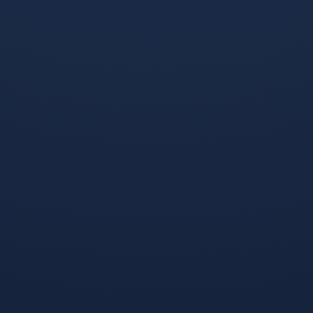
德比的舞台下，国际米兰与AC米兰之间的关系甚至比国际米兰
敌对情绪并非主导情感实际上，许多人都持有同时支持米兰两
是敌对的象征，更是一种情感的融合与共存。