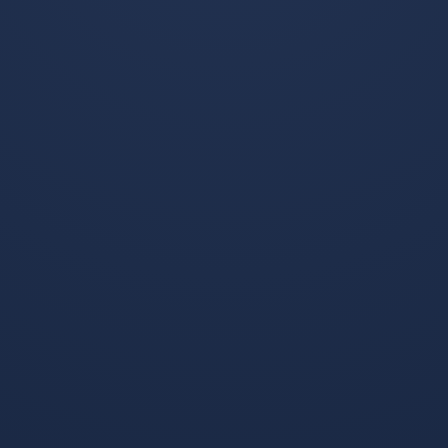
说，这次扑点，就是这场比赛的转折点而这种转折点，来自于A
，很多都已不再年轻相比起。