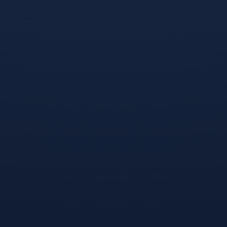
兰是主场球队，那么比赛将在圣西罗球场进行而在该赛季的另一
赛则将在梅阿查球场进行保证公平与悬念这样的安排保证了两
增加了比赛的悬念和观赏性对于球迷来说。
可以去百度分享获取分享代码输入这里。
注作者和来源；2.本站的原创文章，请转载时务必注明文章作者和来
者投稿可能会经我们编辑修改或补充。
定制的
开云体育在线-众星陨落之夜，
开云体育官方网站-绝地反击的
，侧重
加维独舞—2026世界杯G组世
蓝白狂想，2026世界杯F组，
复制性
纪对话记
德国铁血横扫突尼斯，萨卡一