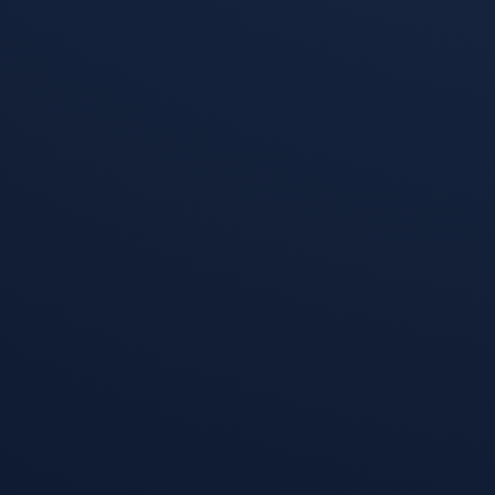
例如，在某个赛季的某次米兰德比中，如果AC米
次米兰德比中，如果国际米兰是主场球队，那么比
支球队都有机会在主场球迷面前展现自己的实力，
声
1.本站遵循行业规范，任何转载的稿件都会明确标
明
源，不尊重原创的行为开云体育将追究责任；3.作
相关文章
开云体育app-孤星燃夜，2026
开云官网-这是一篇为你
世界杯A组，保加利亚在绝境
文章，围绕唯一性展开
中刺穿塞尔维亚，齐耶赫独舞
于特定比赛瞬间的不可