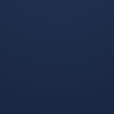
物浦球队的主教练在他上任的头两个赛季，他便与24名球员解约香克
来只是一个挂靴子的小屋子，在这个屋子里教练们边讨论战术边喝
教练们乔·费根鲍勃·派斯利以及鲁本·。
格签下后卫范迪克，2018年，又狂砸6600万镑买入门将阿利森，
萨，引进范迪克和阿利森总共花了141亿镑，也就是说，利物浦
超高的商业头脑确实令人叹服，更有趣的是。
间1245，200809赛季英格兰足球超级联赛第29轮一场焦点战在