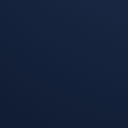
老特拉福德球场展开争夺，利物浦客场4比1力克
超比分，维迪奇严重犯规被红牌罚下，奥雷里奥任意
声
1.本站遵循行业规范，任何转载的稿件都会明确标
明
源，不尊重原创的行为开云体育将追究责任；3.作
相关文章
开云体育官方网站-2026之夏
开云体育app-孤星燃夜，
的灼热与宿命，托纳利一剑封
世界杯A组，保加利亚
喉，日本在绝境中爆破罗马尼
中刺穿塞尔维亚，齐耶
亚
点燃紧凑战局