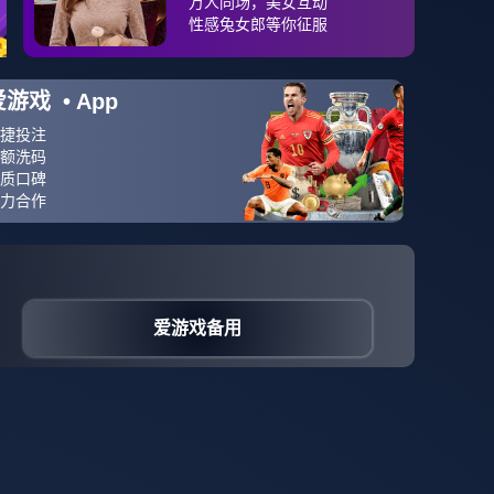
开云体育在线-北京男篮再胜河北，积分领先
最近发表
开云体育app-独步天下，当团队成为图腾，
迪马利亚用唯一撕碎足球的庸常逻辑
开云体育平台APP-掌控天命，当哥伦比亚
的黄金风暴，在2026世界杯B组碾过英格兰的
开云体育登录-（扩展思维）
骄傲
开云体育在线-1.叙事悬念版，黄昏之箭，穿
透沙漠，2026，萨卡与北欧海盗的绝杀密码
开云体育在线-巅峰对决的悖论，当瑞士碾
压法国，库尔图瓦以一人之力改写2026世界
开云体育官方网站-绿茵孤勇，当2026的沙
杯剧本
漠风暴席卷北欧童话，唯吉鲁的剑锋能刺穿命
开云体育官方网站-2026之夏的灼热与宿
运
命，托纳利一剑封喉，日本在绝境中爆破罗马
开云体育-当篮球跨越国界，浙江队的东方
尼亚
风暴与詹姆斯的不朽统治
开云体育入口-银石绝杀，当阿斯顿马丁的
翡翠洪流淹没索伯，阿隆索用第23圈写就永
开云体育官方网站-孤勇者之证，摩洛哥铁