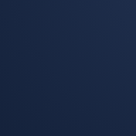
6、1959年12月1日，比尔·香克利被任命为利
利还在安菲尔德球场创建了“靴室”，所谓靴室原
茶或啤酒在靴室，香克利和其他几位一起创建靴室的
7、举个例子，2017年，利物浦以7500万镑的价
同年，球队以142亿镑的价格将库蒂尼奥卖给了巴
用一个库蒂尼奥换来了两位防守悍将独到的眼光和
8、新浪体育讯 北京时间3月14日2045英国当地时