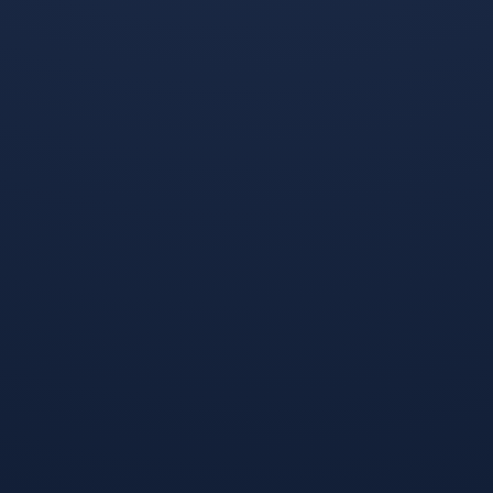
曼联，C罗纳尔多点球命中先拔头筹，但托雷斯和杰拉德的进球反
球进球和多塞纳锦上添花利物浦自200102赛季后再度双杀。
可以去百度分享获取分享代码输入这里。
注作者和来源；2.本站的原创文章，请转载时务必注明文章作者和来
者投稿可能会经我们编辑修改或补充。
2026
开云官网-这是一篇为你定制的
开云体育在线-众星陨落之夜，
在绝境
文章，围绕唯一性展开，侧重
加维独舞—2026世界杯G组世
赫独舞
于特定比赛瞬间的不可复制性
纪对话记