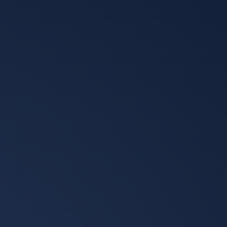
生代码
血淬炼莱比锡红牛，若日尼奥以智慧铸就唯一
标签列表
胜途
关注我们
扫一扫关注我们，了解最新精彩内容