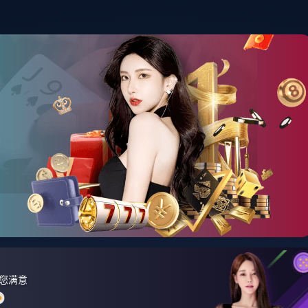
热点
战术解读
深度策划
体表现出色，球队战术或将再度奏效的信
：0
上的多名球员之外，后腰法比尼奥也是利物浦队本赛季发挥较为
经在加盟利物浦两个赛季之后，逐渐的证明了自己的身价，他
级别的球员，同时还被誉为目前的英超联赛中，最出色的后腰
切尔式的“狮吼指挥”，但在关键时刻，他却很管用，利物浦主
飞球门下角，雷纳本已扑向另一侧，但仍惊险的用右腿将球挡出
虽穿越了雷纳的双臂，不过还是被折射偏了，贴着门柱外滚出底