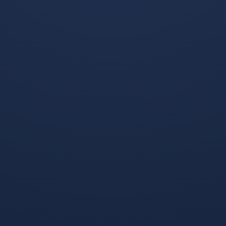
1.本站遵循行业规范，任何转载的稿件都会明确标注作者和来源；2.
本站的原创文章，请转载时务必注明文章作者和来源，不尊重原创
的行为开云体育将追究责任；3.作者投稿可能会经我们编辑修改或补
充。