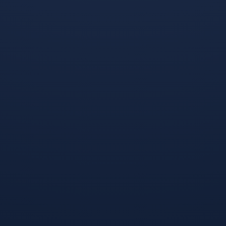
相关文章
开云体育app-独步天下，当团队
开云体育平台APP-掌控天命，当
成为图腾，迪马利亚用唯一撕碎足
哥伦比亚的黄金风暴，在2026世
球的庸常逻辑
界杯B组碾过英格兰的骄傲
开云体育在线-巅峰对决的悖论，
开云体育下载-从圣地亚哥到首
当瑞士碾压法国，库尔图瓦以一人
尔，当中国完胜智利与孙兴慜扛起
之力改写2026世界杯剧本
全队成为同一天的两道闪电—论竞
技体育中国家荣耀与个人英雄主义