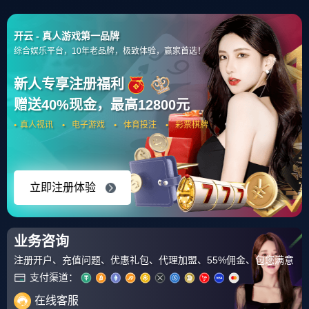
首页
战术解读
正文
开云平台-关于阿森纳壮志凌云，遗憾告别本赛季欧冠
的信息
开云体育
阅读：378
2025-09-11 05:40:44
5 阿森纳近期表现虽佳，但想在欧冠赛场上有所作为，还需时
日球队在关键时刻往往发挥不稳定6 利物浦是夺冠的有力竞争
者7 巴塞罗那欧冠赛事难言卫冕成功8 切尔西有信心在本赛季
取得更好的成绩9 尤文图斯前锋年龄较大，竞争力有限10 拜
仁慕尼黑本赛季可能再次面临未能赢得；最终全场比赛结
束，双方00闷平，阿森纳联赛3连胜遭终结，各项赛事4连胜
遭终结这是阿森纳自1997年10月以来首次在联赛中与水晶宫
战成00，近五次联赛面对水晶宫4平1负一胜难求，这也创下
了枪手面对这一伦敦德比对手顶级联赛最长不胜纪录这已经
是阿森纳本赛季联赛第7场比赛未能取得进球了，追平了上。