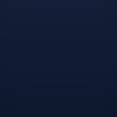
的终极悖论
开云体育中国-守护者的逆袭，美
开云体育app-1.沙漠风暴中的绿洲
国队用吉鲁的剑与防守的盾，在2
奇迹，厄瓜多尔用一场唯一的胜
026世界杯C组焦点战中刺穿比利
利，为2026世界杯H组定下狂野基
时
调
开云官方app入口-加维一鸣惊
开云体育下载-E组暗战，当维尼修
人，美国大胜厄瓜多尔—2026世
斯点燃东南亚德比，泰国足球的千
界杯G组唯一一场美丽意外
年等一回
发表评论